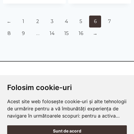
←
1
2
3
4
5
6
7
8
9
…
14
15
16
→
FOLLOW US!
Folosim cookie-uri
Acest site web folosește cookie-uri și alte tehnologii
de urmărire pentru a vă îmbunătăți experiența de
navigare în următoarele scopuri:
pentru a activa
Terms and Conditions
Cookies Policy
Privacy Policy
funcționalitatea de bază a site-ului web
,
pentru a
Frequently Asked Questions
oferi o experiență mai bună pe site
,
pentru a vă
Sunt de acord