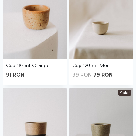
Cup 110 ml Orange
Cup 120 ml Mei
Original
Current
91
RON
99
RON
79
RON
price
price
was:
is:
Sale!
99lei.
79lei.