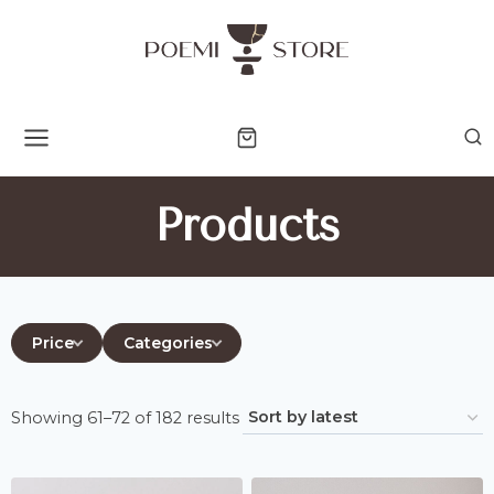
Skip
to
content
Products
Price
Categories
Sorted
Showing 61–72 of 182 results
by
latest