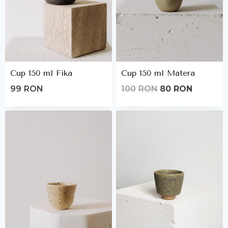
Cup 150 ml Fika
Cup 150 ml Matera
Original
Current
99
RON
100
RON
80
RON
price
price
was:
is:
100lei.
80lei.