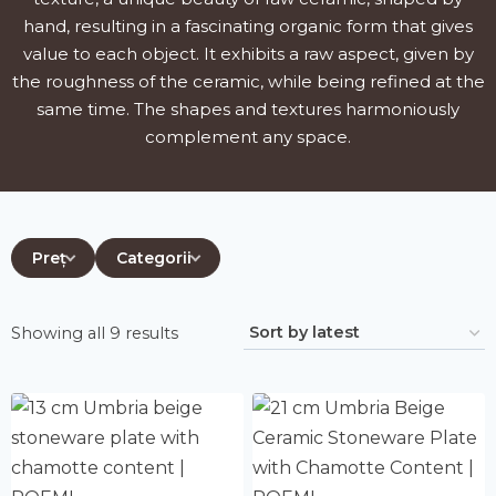
hand, resulting in a fascinating organic form that gives
value to each object. It exhibits a raw aspect, given by
the roughness of the ceramic, while being refined at the
same time. The shapes and textures harmoniously
complement any space.
Preț
Categorii
Sorted
Showing all 9 results
by
latest