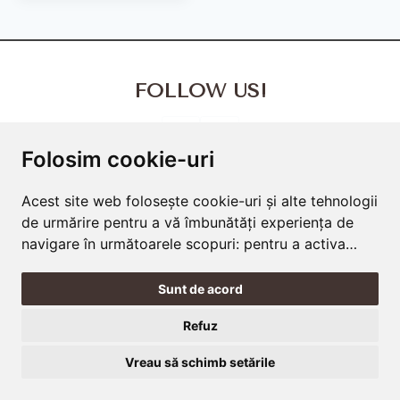
FOLLOW US!
Folosim cookie-uri
Acest site web folosește cookie-uri și alte tehnologii
Terms and Conditions
Cookies Policy
Privacy Policy
de urmărire pentru a vă îmbunătăți experiența de
Frequently Asked Questions
navigare în următoarele scopuri:
pentru a activa
funcționalitatea de bază a site-ului web
,
pentru a
oferi o experiență mai bună pe site
,
pentru a vă
Sunt de acord
măsura interesul față de produsele și serviciile
Refuz
noastre și pentru a personaliza interacțiunile de
marketing
,
pentru a livra reclame care sunt mai
Vreau să schimb setările
relevante pentru dvs
.
© 2026 Poemi - All rights reserved