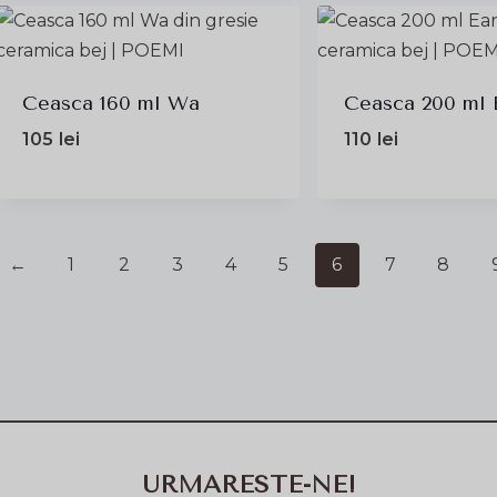
Ceasca 160 ml Wa
Ceasca 200 ml 
105
lei
110
lei
←
1
2
3
4
5
6
7
8
URMARESTE-NE!