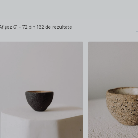
Sortat
Afișez 61 - 72 din 182 de rezultate
după
cele
mai
recente