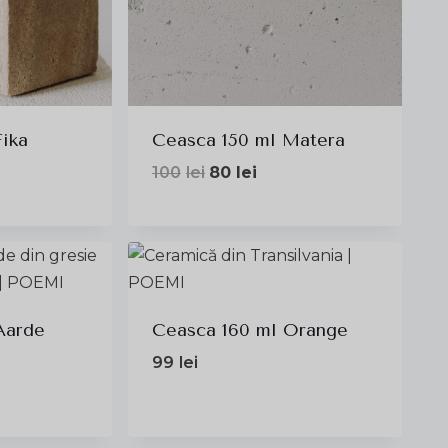
Fika
Ceasca 150 ml Matera
Prețul
Prețul
100
lei
80
lei
inițial
curent
a
este:
fost:
80lei.
100lei.
Aarde
Ceasca 160 ml Orange
99
lei