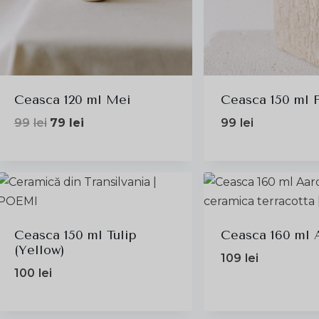
Ceasca 120 ml Mei
Ceasca 150 ml 
Prețul
Prețul
99
lei
79
lei
99
lei
inițial
curent
a
este:
fost:
79lei.
99lei.
Ceasca 150 ml Tulip
Ceasca 160 ml 
(Yellow)
109
lei
100
lei