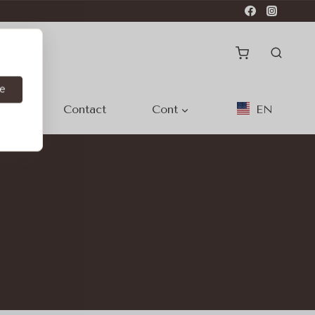
e
noi
Contact
Cont
EN