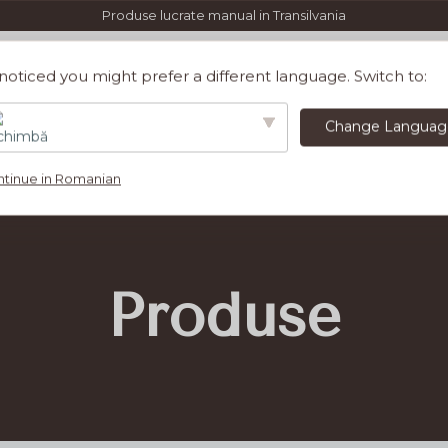
Produse lucrate manual in Transilvania
oticed you might prefer a different language. Switch to:
Change Languag
ing
Gift Card
Ultima sansa
Despre 
tinue in Romanian
English
Produse