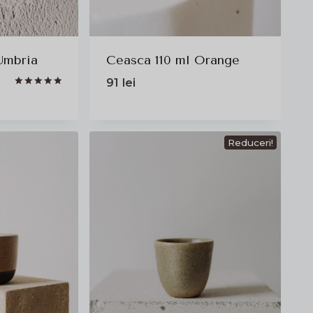
Umbria
Ceasca 110 ml Orange
91
lei
Evaluat la
5.00
din 5
Reduceri!