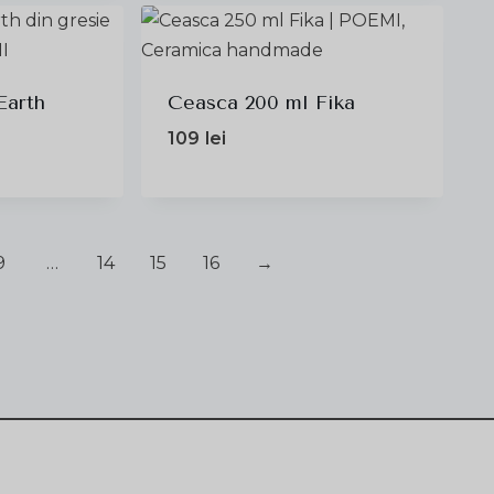
Earth
Ceasca 200 ml Fika
109
lei
9
…
14
15
16
→