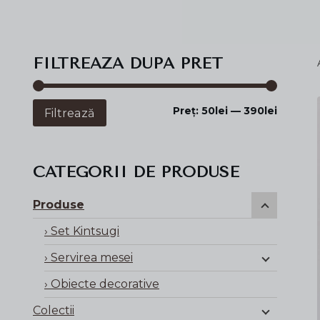
FILTREAZA DUPA PRET
Preț
Preț
Preț:
50lei
—
390lei
Filtrează
minim
maxim
CATEGORII DE PRODUSE
Produse
Set Kintsugi
Servirea mesei
Obiecte decorative
Colectii