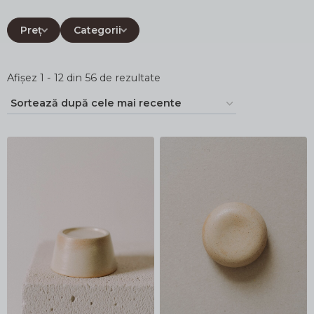
Preț
Categorii
Sortat
Afișez 1 - 12 din 56 de rezultate
după
cele
mai
recente