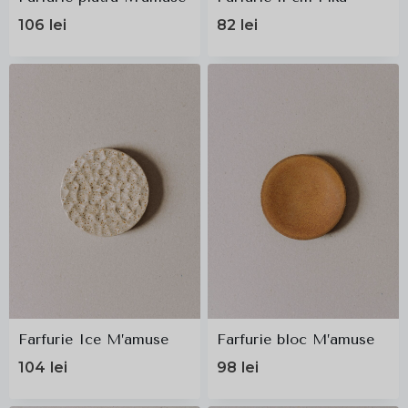
106
lei
82
lei
Farfurie Ice M’amuse
Farfurie bloc M’amuse
104
lei
98
lei