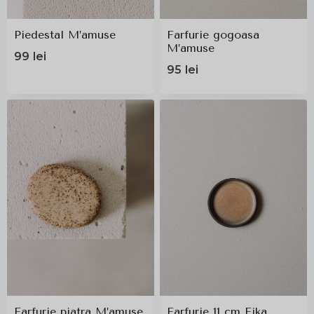
Piedestal M’amuse
Farfurie gogoasa
M’amuse
99
lei
95
lei
Farfurie piatra M’amuse
Farfurie 11 cm Fika