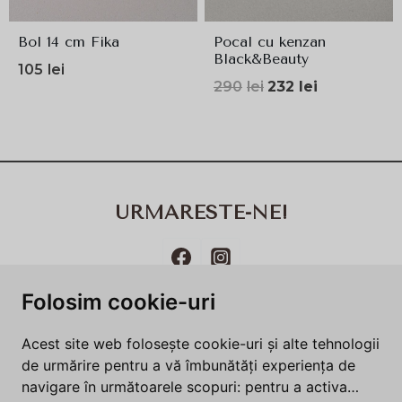
Bol 14 cm Fika
Pocal cu kenzan
Black&Beauty
105
lei
Prețul
Prețul
290
lei
232
lei
inițial
curent
a
este:
fost:
232lei.
290lei.
URMARESTE-NE!
Folosim cookie-uri
Termeni și condiții
Politică de utilizare cookie-uri​
Acest site web folosește cookie-uri și alte tehnologii
Politica de confidenţialitate
Întrebări frecvente
de urmărire pentru a vă îmbunătăți experiența de
navigare în următoarele scopuri:
pentru a activa