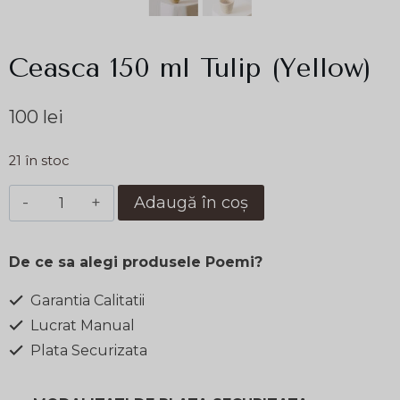
Ceasca 150 ml Tulip (Yellow)
100
lei
21 în stoc
Cantitate
Adaugă în coș
Ceasca
150
De ce sa alegi produsele Poemi?
ml
Tulip
Garantia Calitatii
(Yellow)
Lucrat Manual
Plata Securizata