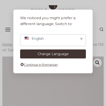
Sari
la
conținut
We noticed you might prefer a
different language. Switch to:
English
Home
/
Produse
/
Servirea mesei
/
Cesti si cani
/
Ceasca 150
ml Tulip (Yellow)
Change Language
Continue in Romanian