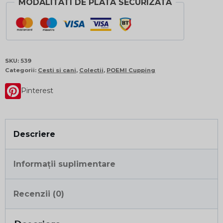
MODALITATI DE PLATA SECURIZATA
SKU:
539
Categorii:
Cesti si cani
,
Colectii
,
POEMI Cupping
Pinterest
Descriere
Informații suplimentare
Recenzii (0)