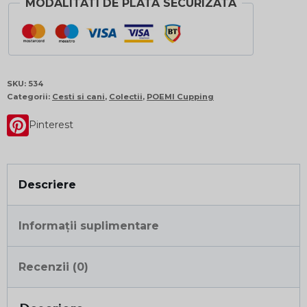
MODALITATI DE PLATA SECURIZATA
SKU:
534
Categorii:
Cesti si cani
,
Colectii
,
POEMI Cupping
Pinterest
Descriere
Informații suplimentare
Recenzii (0)