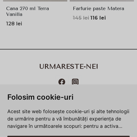
Cana 270 ml Terra
Farfurie paste Matera
Vanilla
Prețul
Prețul
145
lei
116
lei
128
lei
inițial
curent
a
este:
fost:
116lei.
145lei.
URMARESTE-NE!
Folosim cookie-uri
Termeni și condiții
Politică de utilizare cookie-uri​
Acest site web folosește cookie-uri și alte tehnologii
Politica de confidenţialitate
Întrebări frecvente
de urmărire pentru a vă îmbunătăți experiența de
navigare în următoarele scopuri:
pentru a activa
funcționalitatea de bază a site-ului web
,
pentru a