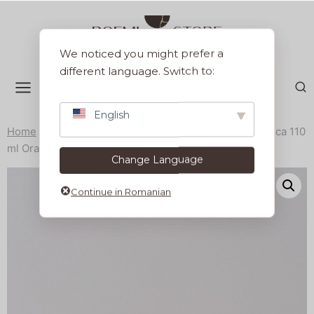
Sari
la
conținut
We noticed you might prefer a
different language. Switch to:
English
Home
/
Produse
/
Servirea mesei
/
Cesti si cani
/
Ceasca 110
ml Orange
Change Language
Continue in Romanian