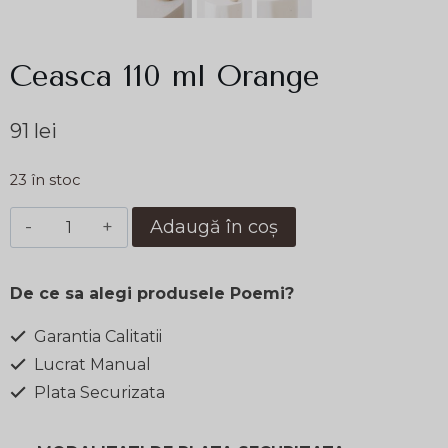
Ceasca 110 ml Orange
91
lei
23 în stoc
Cantitate
Adaugă în coș
Ceasca
110
De ce sa alegi produsele Poemi?
ml
Orange
Garantia Calitatii
Lucrat Manual
Plata Securizata