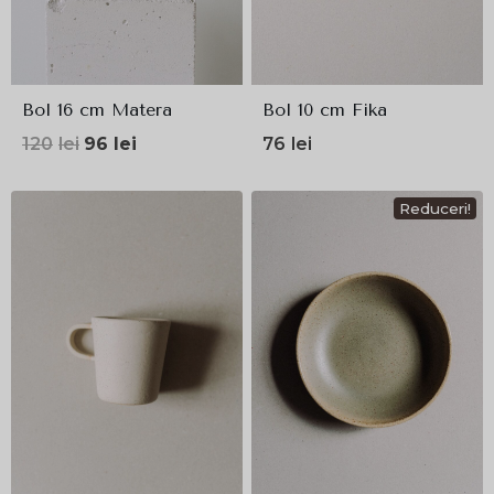
Bol 16 cm Matera
Bol 10 cm Fika
Prețul
Prețul
120
lei
96
lei
76
lei
inițial
curent
a
este:
Reduceri!
fost:
96lei.
120lei.