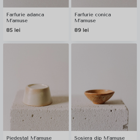
Farfurie adanca
Farfurie conica
M’amuse
M’amuse
85
lei
89
lei
Piedestal M’amuse
Sosiera dip M’amuse