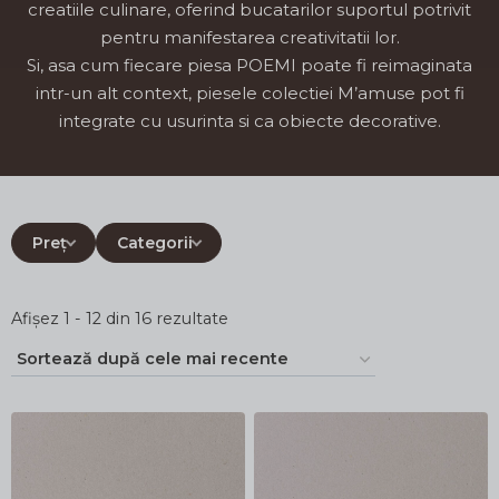
creatiile culinare, oferind bucatarilor suportul potrivit
pentru manifestarea creativitatii lor.
Si, asa cum fiecare piesa POEMI poate fi reimaginata
intr-un alt context, piesele colectiei M’amuse pot fi
integrate cu usurinta si ca obiecte decorative.
Preț
Categorii
Sortat
Afișez 1 - 12 din 16 rezultate
după
cele
mai
recente