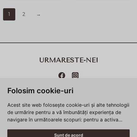
1
2
→
URMARESTE-NE!
Folosim cookie-uri
Termeni și condiții
Politică de utilizare cookie-uri​
Acest site web folosește cookie-uri și alte tehnologii
Politica de confidenţialitate
Întrebări frecvente
de urmărire pentru a vă îmbunătăți experiența de
navigare în următoarele scopuri:
pentru a activa
funcționalitatea de bază a site-ului web
,
pentru a
oferi o experiență mai bună pe site
,
pentru a vă
Sunt de acord