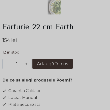
Farfurie 22 cm Earth
154
lei
12 în stoc
Cantitate
Adaugă în coș
Farfurie
22
De ce sa alegi produsele Poemi?
cm
Earth
Garantia Calitatii
Lucrat Manual
Plata Securizata