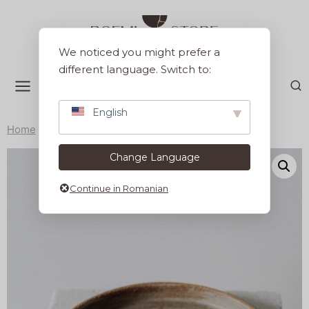
Sari
la
conținut
We noticed you might prefer a
different language. Switch to:
English
Home
/
Colectii
/
Earth
/
Farfurie 22 cm Earth
Change Language
Continue in Romanian