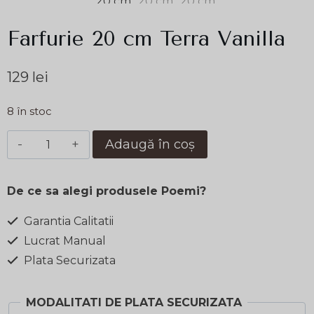
Farfurie 20 cm Terra Vanilla
129
lei
8 în stoc
Cantitate
Adaugă în coș
Farfurie
20
De ce sa alegi produsele Poemi?
cm
Terra
Garantia Calitatii
Vanilla
Lucrat Manual
Plata Securizata
MODALITATI DE PLATA SECURIZATA