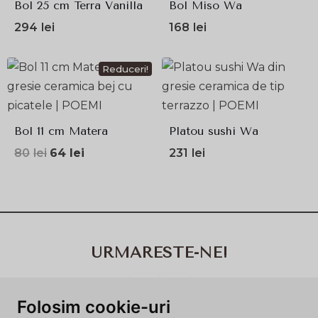
Bol 25 cm Terra Vanilla
Bol Miso Wa
294
lei
168
lei
Reduceri!
Bol 11 cm Matera
Platou sushi Wa
Prețul
Prețul
80
lei
64
lei
231
lei
inițial
curent
a
este:
fost:
64lei.
80lei.
URMARESTE-NE!
Folosim cookie-uri