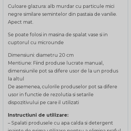
Culoare glazura: alb murdar cu particule mici
negre similare semintelor din pastaia de vanilie.
Apect mat.
Se poate folosi in masina de spalat vase si in
cuptorul cu microunde
Dimensiuni: diametru 20 cm
Mentiune: Fiind produse lucrate manual,
dimensiunile pot sa difere usor de la un produs
la altul
De asemenea, culorile produselor pot sa difere
usor in functie de rezolutia si setarile
dispozitivului pe care il utilizati
Instructiuni de utilizare:
– Spalati produsele cu apa calda si detergent
inainte de prima utilizare pentru a elimina praful