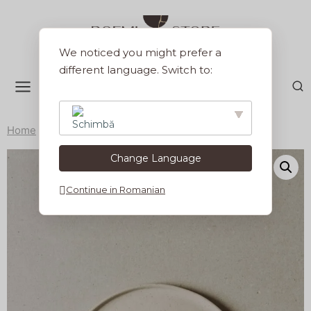
Sari
la
conținut
We noticed you might prefer a
different language. Switch to:
Home
/
Colectii
/
Farfurie 20 cm Terra Vanilla
Change Language
English
Continue in Romanian