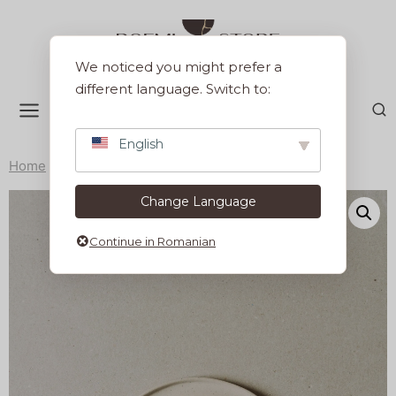
Sari
la
conținut
We noticed you might prefer a
different language. Switch to:
English
Home
/
Colectii
/
Farfurie 15 cm Terra Vanilla
Change Language
Continue in Romanian