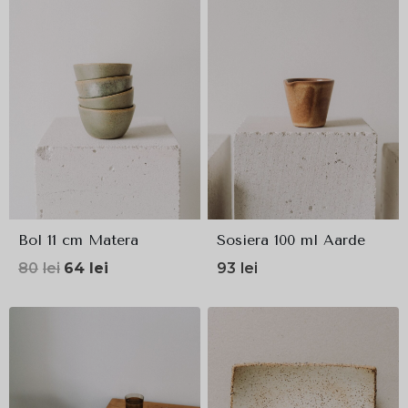
Bol 11 cm Matera
Sosiera 100 ml Aarde
Prețul
Prețul
80
lei
64
lei
93
lei
inițial
curent
a
este:
fost:
64lei.
80lei.