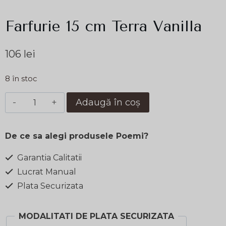
Farfurie 15 cm Terra Vanilla
106
lei
8 în stoc
Cantitate
Adaugă în coș
Farfurie
15
De ce sa alegi produsele Poemi?
cm
Terra
Garantia Calitatii
Vanilla
Lucrat Manual
Plata Securizata
MODALITATI DE PLATA SECURIZATA