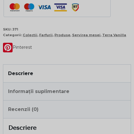
SKU:
371
Categorii:
Colectii
,
Farfurii
,
Produse
,
Servirea mesei
,
Terra Vanilla
Pinterest
Descriere
Informații suplimentare
Recenzii (0)
Descriere