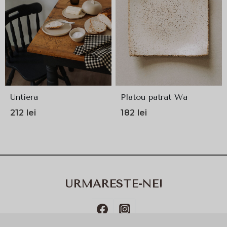
Untiera
Platou patrat Wa
212
lei
182
lei
URMARESTE-NE!