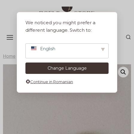
Sari
la
conținut
We noticed you might prefer a
different language. Switch to:
English
Home
/
Colectii
/
M'amuse
/
Farfurie conica M’amuse
Change Language
Continue in Romanian