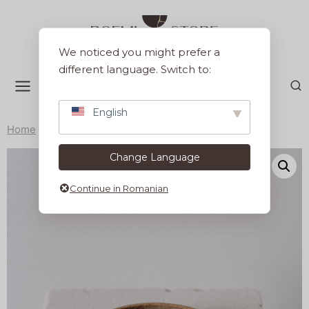
Sari
la
conținut
We noticed you might prefer a
different language. Switch to:
English
Home
/
Colectii
/
Earth
/
Farfurie 18 cm Earth
Change Language
Continue in Romanian