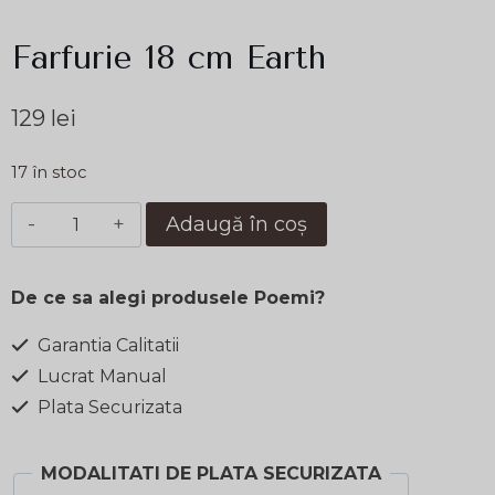
Farfurie 18 cm Earth
129
lei
17 în stoc
Cantitate
Adaugă în coș
Farfurie
18
De ce sa alegi produsele Poemi?
cm
Earth
Garantia Calitatii
Lucrat Manual
Plata Securizata
MODALITATI DE PLATA SECURIZATA