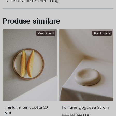
acestora pe termen lung.
Produse similare
Reduceri!
Reduceri!
Farfurie terracotta 20
Farfurie gogoasa 23 cm
cm
Prețul
Prețul
185
lei
148
lei