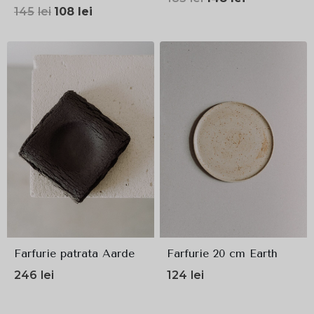
Prețul
Prețul
145
lei
108
lei
inițial
curent
inițial
curent
a
este:
a
este:
fost:
148lei.
fost:
108lei.
185lei.
145lei.
Farfurie patrata Aarde
Farfurie 20 cm Earth
246
lei
124
lei