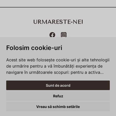
URMARESTE-NE!
Folosim cookie-uri
Termeni și condiții
Politică de utilizare cookie-uri​
Acest site web folosește cookie-uri și alte tehnologii
Politica de confidenţialitate
Întrebări frecvente
de urmărire pentru a vă îmbunătăți experiența de
navigare în următoarele scopuri:
pentru a activa
funcționalitatea de bază a site-ului web
,
pentru a
oferi o experiență mai bună pe site
,
pentru a vă
Sunt de acord
măsura interesul față de produsele și serviciile
Refuz
noastre și pentru a personaliza interacțiunile de
marketing
,
pentru a livra reclame care sunt mai
Vreau să schimb setările
relevante pentru dvs
.
© 2026 Poemi - Toate drepturile rezervate