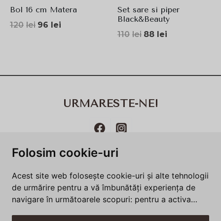
Bol 16 cm Matera
Set sare si piper
Black&Beauty
Prețul
Prețul
120
lei
96
lei
Prețul
Prețul
110
lei
88
lei
inițial
curent
inițial
curent
a
este:
a
este:
fost:
96lei.
fost:
88lei.
120lei.
110lei.
URMARESTE-NE!
Folosim cookie-uri
Termeni și condiții
Politică de utilizare cookie-uri​
Acest site web folosește cookie-uri și alte tehnologii
Politica de confidenţialitate
Întrebări frecvente
de urmărire pentru a vă îmbunătăți experiența de
navigare în următoarele scopuri:
pentru a activa
funcționalitatea de bază a site-ului web
,
pentru a