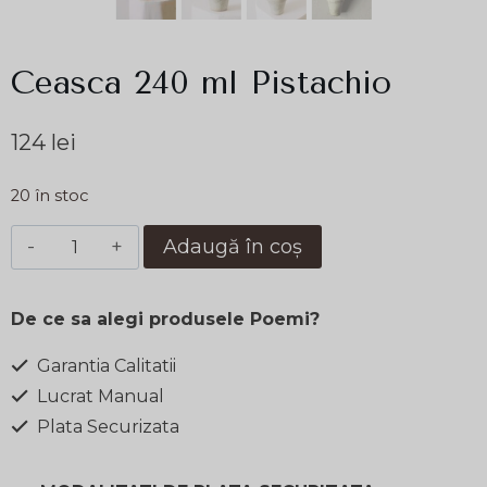
Ceasca 240 ml Pistachio
124
lei
20 în stoc
Cantitate
Adaugă în coș
Ceasca
240
De ce sa alegi produsele Poemi?
ml
Pistachio
Garantia Calitatii
Lucrat Manual
Plata Securizata