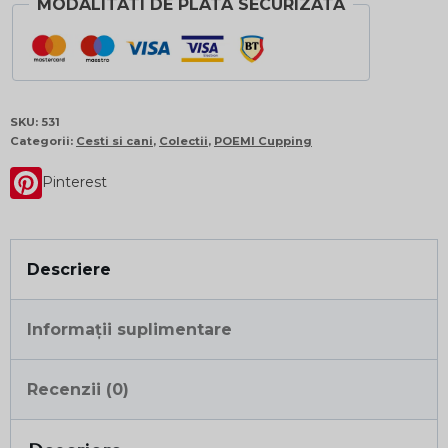
MODALITATI DE PLATA SECURIZATA
SKU:
531
Categorii:
Cesti si cani
,
Colectii
,
POEMI Cupping
Pinterest
Descriere
Informații suplimentare
Recenzii (0)