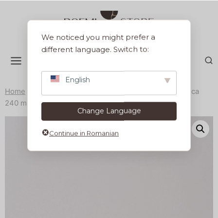
Sari
la
conținut
We noticed you might prefer a
different language. Switch to:
English
Home
/
Produse
/
Servirea mesei
/
Cesti si cani
/
Ceasca
240 ml Pistachio
Change Language
Continue in Romanian