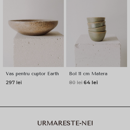
Vas pentru cuptor Earth
Bol 11 cm Matera
Prețul
Prețul
297
lei
80
lei
64
lei
inițial
curent
a
este:
fost:
64lei.
80lei.
URMARESTE-NE!