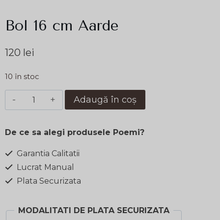
Bol 16 cm Aarde
120
lei
10 în stoc
Cantitate
Adaugă în coș
Bol
16
De ce sa alegi produsele Poemi?
cm
Aarde
Garantia Calitatii
Lucrat Manual
Plata Securizata
MODALITATI DE PLATA SECURIZATA