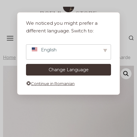
Sari
la
conținut
We noticed you might prefer a
different language. Switch to:
English
Home
/
Produse
/
Servirea mesei
/
Boluri
/
Bol 16 cm Aarde
Change Language
Continue in Romanian