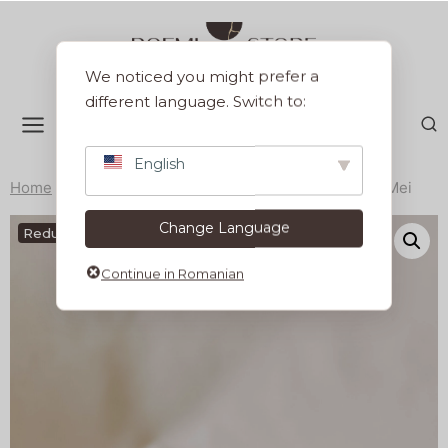
Sari
la
conținut
We noticed you might prefer a
different language. Switch to:
English
Home
/
Produse
/
Servirea mesei
/
Boluri
/
Bol 14 cm Mei
Change Language
Reduceri!
Continue in Romanian