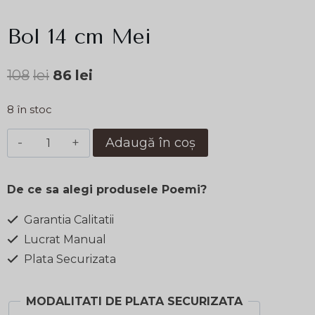
Bol 14 cm Mei
Prețul
Prețul
108
lei
86
lei
inițial
curent
8 în stoc
a
este:
Cantitate
Adaugă în coș
fost:
86lei.
Bol
108lei.
14
De ce sa alegi produsele Poemi?
cm
Mei
Garantia Calitatii
Lucrat Manual
Plata Securizata
MODALITATI DE PLATA SECURIZATA