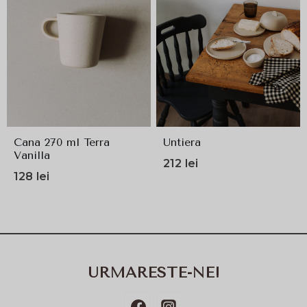
Cana 270 ml Terra
Untiera
Vanilla
212
lei
128
lei
URMARESTE-NE!