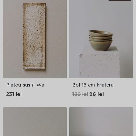
Platou sushi Wa
Bol 16 cm Matera
Prețul
Prețul
231
lei
120
lei
96
lei
inițial
curent
a
este:
fost:
96lei.
120lei.