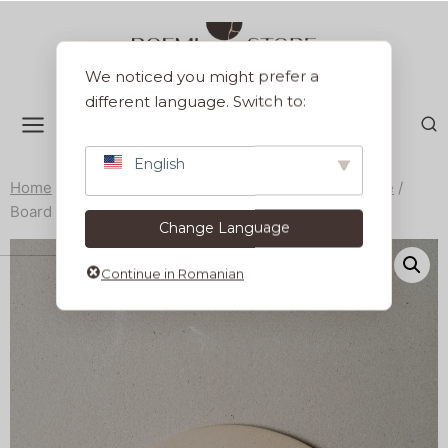
Sari
la
conținut
We noticed you might prefer a
different language. Switch to:
English
Home
/
Produse
/
Servirea mesei
/
Platouri si fructiere
/
Board 31 cm Terra Vanilla
Change Language
Continue in Romanian