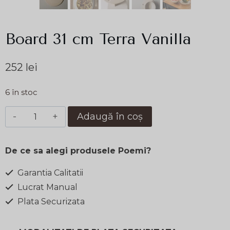
Board 31 cm Terra Vanilla
252
lei
6 în stoc
Cantitate
Adaugă în coș
Board
31
De ce sa alegi produsele Poemi?
cm
Terra
Garantia Calitatii
Vanilla
Lucrat Manual
Plata Securizata