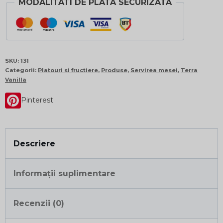
MODALITATI DE PLATA SECURIZATA
SKU:
131
Categorii:
Platouri si fructiere
,
Produse
,
Servirea mesei
,
Terra
Vanilla
Pinterest
Descriere
Informații suplimentare
Recenzii (0)